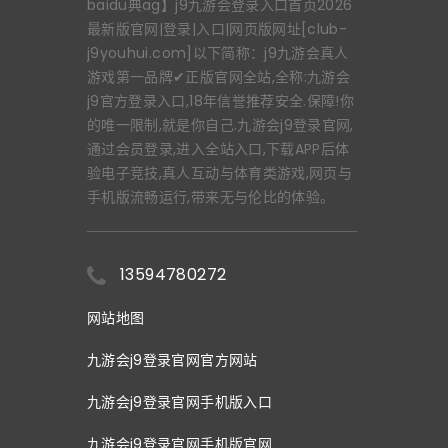
baidu典ag】j9九游会登录入口首页2026
最新版官网|登录|入口|网页版网址[club-
j9youhui.com]以下简称：j9九游会真人
游戏第一品牌✔正版官网全站,全称:九游会
j9官方登录入口,18年信誉推荐安全.保障!你
的唯一限制,就是你自己.九游会j9登录官网,
通过会员登录,进入全站入口,下载APP后体
验电子竞技,真人互动与体育类游戏,网页与
手机版流畅运行,带来无与伦比的体验。
13594780272
网站地图
九游会j9登录官网官方网站
九游会j9登录官网手机版入口
九游会j9登录官网手机版官网