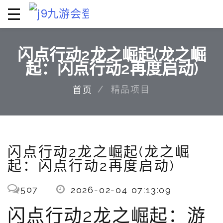
闪点行动2龙之崛起(龙之崛
起：闪点行动2再度启动)
精品项目
首页
闪点行动2龙之崛起(龙之崛
起：闪点行动2再度启动)
507
2026-02-04 07:13:09
闪点行动2龙之崛起：游