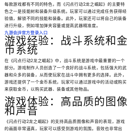
每款游戏都有不同的特色，而《闪点行动2龙之崛起》的主要特
色之一是技能树和装备升级系统。玩家可以通过完成任务获得经
验值，解锁不同的技能和装备。此外，玩家还可以将自己的装备
进行升级，例如增加弹夹容量或提高武器精准度。
九游会j9官方登录入口
游戏经验：战斗系统和金
币系统
在《闪点行动2龙之崛起》中，战斗系统是游戏中最重要的一个
部分。游戏制作人员创造了一个良好的战斗系统，包括强大的武
器和众多的装备，从而使玩家在战斗中拥有更多的选择。此外，
游戏还提供了一个金币系统，玩家可以通过游戏中的活动或购买
来获取金币，以购买武器、装备或其他物品。
游戏体验：高品质的图像
和声音
《闪点行动2龙之崛起》的支持高品质图像和声音的表现，游戏
的画面非常逼真，玩家可以感受到游戏的氛围。音效也非常出