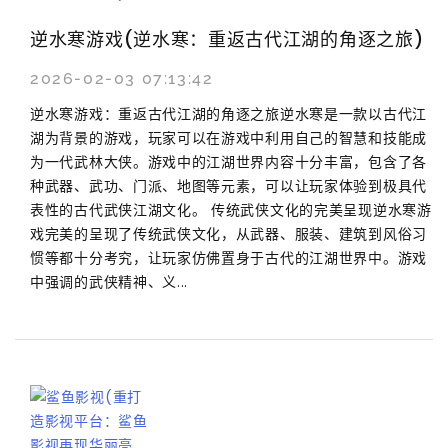
逆水寒游戏(逆水寒：重返古代江湖的角逐之旅)
2026-02-03 07:13:42
逆水寒游戏：重返古代江湖的角逐之旅逆水寒是一款以古代江
湖为背景的游戏，玩家可以在游戏中利用自己的智慧和技能成
为一代武林大侠。游戏中的江湖世界内容十分丰富，包含了各
种武器、武功、门派、地图等元素，可以让玩家体验到极具代
表性的古代武侠江湖文化。 传统武侠文化的完美呈现逆水寒游
戏完美的呈现了传统武侠文化，从武器、服装、建筑到风俗习
惯等都十分考究，让玩家仿佛置身于古代的江湖世界中。游戏
中强调的武侠精神、义...