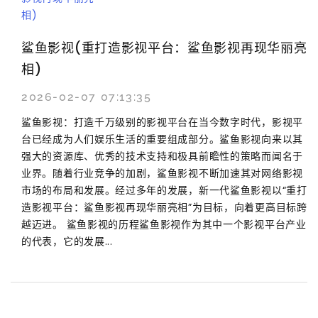
鲨鱼影视(重打造影视平台：鲨鱼影视再现华丽亮
相)
2026-02-07 07:13:35
鲨鱼影视：打造千万级别的影视平台在当今数字时代，影视平
台已经成为人们娱乐生活的重要组成部分。鲨鱼影视向来以其
强大的资源库、优秀的技术支持和极具前瞻性的策略而闻名于
业界。随着行业竞争的加剧，鲨鱼影视不断加速其对网络影视
市场的布局和发展。经过多年的发展，新一代鲨鱼影视以“重打
造影视平台：鲨鱼影视再现华丽亮相”为目标，向着更高目标跨
越迈进。 鲨鱼影视的历程鲨鱼影视作为其中一个影视平台产业
的代表，它的发展...