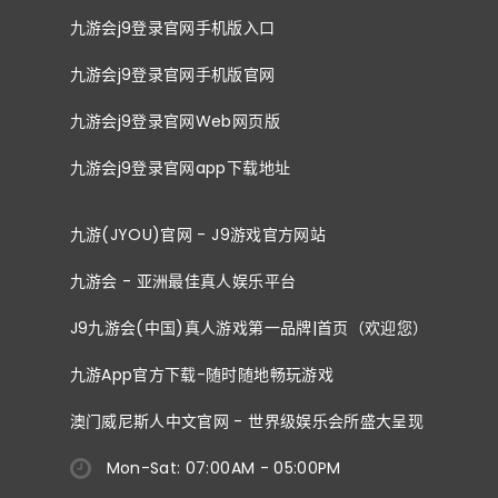
九游会j9登录官网手机版入口
九游会j9登录官网手机版官网
九游会j9登录官网Web网页版
九游会j9登录官网app下载地址
九游(JYOU)官网 - J9游戏官方网站
九游会 - 亚洲最佳真人娱乐平台
J9九游会(中国)真人游戏第一品牌|首页（欢迎您）
九游App官方下载-随时随地畅玩游戏
澳门威尼斯人中文官网 - 世界级娱乐会所盛大呈现
Mon-Sat: 07:00AM - 05:00PM