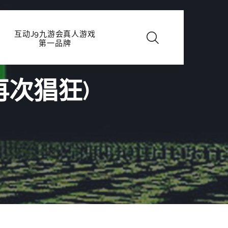
互动J9九游会真人游戏
第一品牌
再次猖狂)