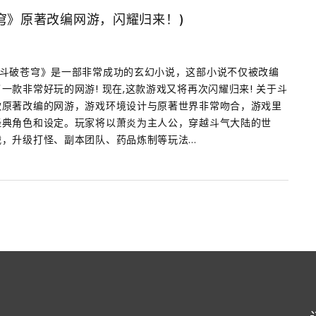
穹》原著改编网游，闪耀归来！)
《斗破苍穹》是一部非常成功的玄幻小说，这部小说不仅被改编
一款非常好玩的网游! 现在,这款游戏又将再次闪耀归来! 关于斗
款原著改编的网游，游戏环境设计与原著世界非常吻合，游戏里
经典角色和设定。玩家将以萧炎为主人公，穿越斗气大陆的世
，升级打怪、副本团队、药品炼制等玩法...