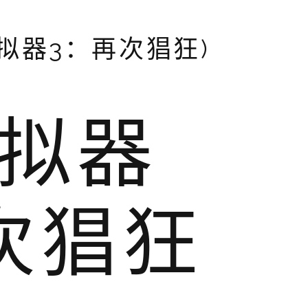
拟器3：再次猖狂)
拟器
次猖狂