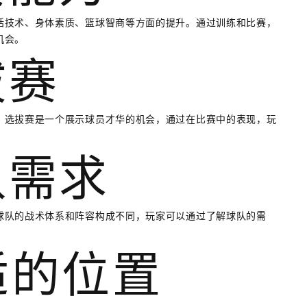
括技术、身体素质、篮球智商等方面的提升。通过训练和比赛，
机会。
拔赛
。选拔赛是一个展示球员才华的机会，通过在比赛中的表现，玩
队需求
球队的战术体系和阵容构成不同，玩家可以通过了解球队的需
适的位置