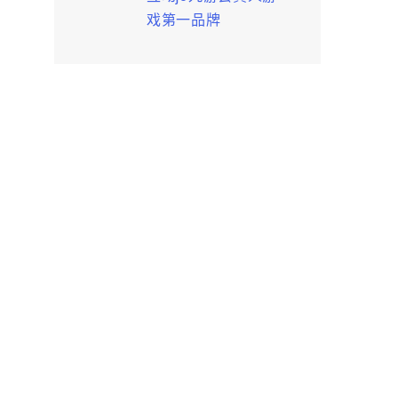
戏第一品牌