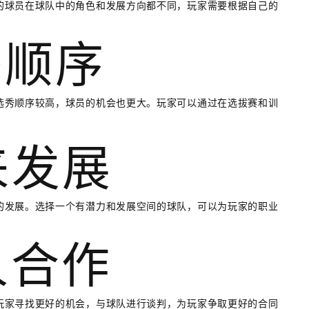
的球员在球队中的角色和发展方向都不同，玩家需要根据自己的
秀顺序
选秀顺序较高，球员的机会也更大。玩家可以通过在选拔赛和训
来发展
的发展。选择一个有潜力和发展空间的球队，可以为玩家的职业
人合作
玩家寻找更好的机会，与球队进行谈判，为玩家争取更好的合同