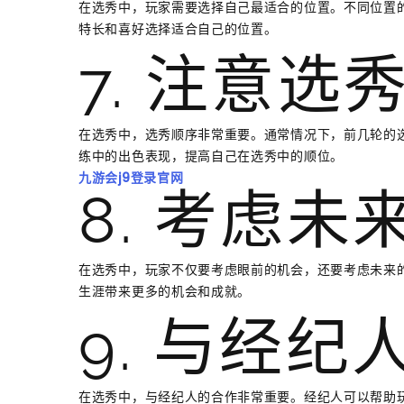
在选秀中，玩家需要选择自己最适合的位置。不同位置
特长和喜好选择适合自己的位置。
7. 注意选
在选秀中，选秀顺序非常重要。通常情况下，前几轮的
练中的出色表现，提高自己在选秀中的顺位。
九游会j9登录官网
8. 考虑未
在选秀中，玩家不仅要考虑眼前的机会，还要考虑未来
生涯带来更多的机会和成就。
9. 与经纪
在选秀中，与经纪人的合作非常重要。经纪人可以帮助